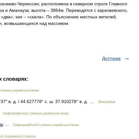
рачаево
-
Черкессии
;
расположена
в
северном
отроге
Главного
ра
и
Аманауза
;
высота
–
3864м
.
Переводится
с
карачаевского
,
 «
два
»;
кая
– «
скала
».
По
объяснению
местных
жителей
,
н
,
возвышающихся
над
массивом
.
Доттурие
х словарях:
ловник української мови
37″ в. д. / 44.627778° с. ш. 37.910278° в. д. …
Википедия
 …
Орфографічний словник української мови
виду …
Орфографічний словник української мови
кий тлумачний словник