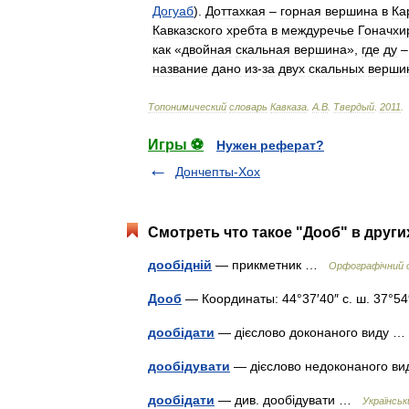
Догуаб
).
Доттахкая
–
горная
вершина
в
Ка
Кавказского
хребта
в
междуречье
Гоначхи
как
«
двойная
скальная
вершина
»,
где
ду
–
название
дано
из
-
за
двух
скальных
верши
Топонимический
словарь
Кавказа
.
А
.
В
.
Твердый
.
2011
.
Игры ⚽
Нужен реферат?
Дончепты-Хох
Смотреть что такое "Дооб" в други
дообідній
— прикметник …
Орфографічний с
Дооб
— Координаты: 44°37′40″ с. ш. 37°54′
дообідати
— дієслово доконаного виду
дообідувати
— дієслово недоконаного 
дообідати
— див. дообідувати …
Українсь