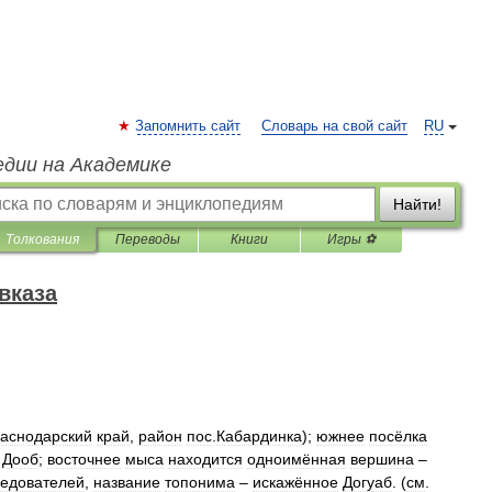
Запомнить сайт
Словарь на свой сайт
RU
едии на Академике
Найти!
Толкования
Переводы
Книги
Игры ⚽
вказа
аснодарский
край
,
район
пос
.
Кабардинка
);
южнее
посёлка
Дооб
;
восточнее
мыса
находится
одноимённая
вершина
–
ледователей
,
название
топонима
–
искажённое
Догуаб
. (
см
.