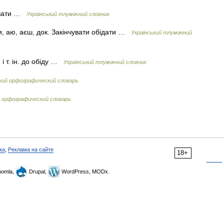
дувати …
Український тлумачний словник
и, аю, аєш, док. Закінчувати обідати …
Український тлумачний
 і т. ін. до обіду …
Український тлумачний словник
кий орфографический словарь
 орфографический словарь
ка
,
Реклама на сайте
18+
omla,
Drupal,
WordPress, MODx.