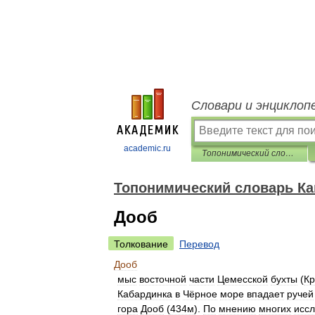
Словари и энциклоп
academic.ru
Топонимический словарь Кавказа
Топонимический словарь Ка
Дооб
Толкование
Перевод
Дооб
мыс
восточной
части
Цемесской
бухты
(
Кр
Кабардинка
в
Чёрное
море
впадает
ручей
гора
Дооб
(
434м
).
По
мнению
многих
исс