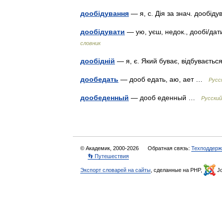
дообідування
— я, с. Дія за знач. дообі
дообідувати
— ую, уєш, недок., дообі/дат
словник
дообідній
— я, є. Який буває, відбувається
дообедать
— дооб едать, аю, ает …
Русс
дообеденный
— дооб еденный …
Русский
© Академик, 2000-2026
Обратная связь:
Техподдерж
👣 Путешествия
Экспорт словарей на сайты
, сделанные на PHP,
Jo